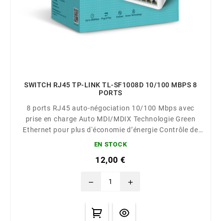
SWITCH RJ45 TP-LINK TL-SF1008D 10/100 MBPS 8
PORTS
8 ports RJ45 auto-négociation 10/100 Mbps avec
prise en charge Auto MDI/MDIX Technologie Green
Ethernet pour plus d'économie d’énergie Contrôle de
flux IEEE 802.3x garantissant l'intégrité des données
EN STOCK
Boîtier plastique conçu pour être installé sur un bureau
12,00 €
Plug-and-Play, aucune configuration requise Garantie
3...
remove
add