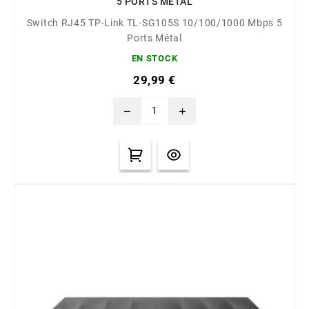
5 PORTS MÉTAL
Switch RJ45 TP-Link TL-SG105S 10/100/1000 Mbps 5
Ports Métal
EN STOCK
29,99 €
remove
add