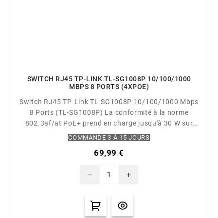
SWITCH RJ45 TP-LINK TL-SG1008P 10/100/1000
MBPS 8 PORTS (4XPOE)
Switch RJ45 TP-Link TL-SG1008P 10/100/1000 Mbps
8 Ports (TL-SG1008P) La conformité à la norme
802.3af/at PoE+ prend en charge jusqu'à 30 W sur
chaque port PoE. Le budget d'alimentation PoE total
COMMANDE 3 À 15 JOURS
de 64 W* pour les 4 ports PoE ouvre un large éventail
69,99 €
d'applications, telles que la surveillance des bureaux,
des dortoirs et des petites entreprises. Il est
remove
add
entièrement...