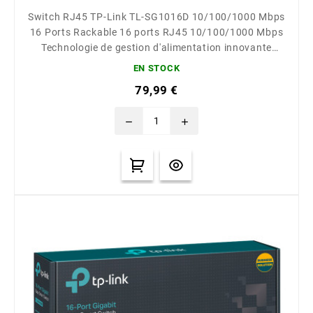
Switch RJ45 TP-Link TL-SG1016D 10/100/1000 Mbps
16 Ports Rackable 16 ports RJ45 10/100/1000 Mbps
Technologie de gestion d'alimentation innovante
pouvant générer jusqu'à 40 % d'économie d’énergie*
EN STOCK
Prise en charge de l’auto-apprentissage d'adresse,
79,99 €
auto MDI/MDIX et auto-négociation Conception Plug-
and-Play ...
remove
add