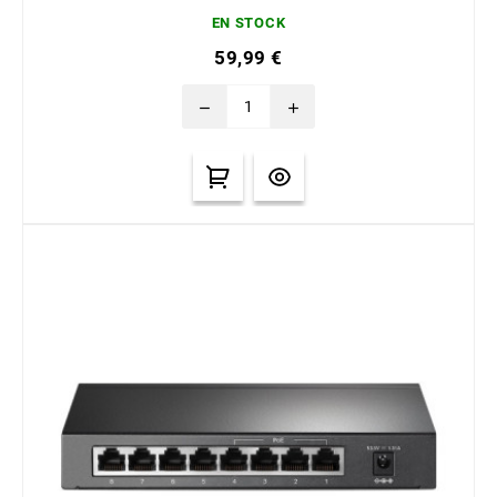
EN STOCK
59,99 €
remove
add