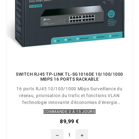
SWITCH RJ45 TP-LINK TL-SG1016DE 10/100/1000
MBPS 16 PORTS RACKABLE
16 ports RJ45 10/100/1000 Mbps Surveillance du
réseau, priorisation du trafic et fonctions VLAN
Technologie innovante d'économies d'énergie
réduisant la consommation de près de 40%
COMMANDE 3 À 15 JOURS
Configuration simple du réseau associé à une
89,99 €
connectivité Plug and Play Admnistration centralisée
de tous les switches Easy Smart avec...
remove
add