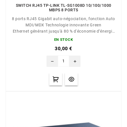
SWITCH RJ45 TP-LINK TL-SG1008D 10/100/1000
MBPS 8 PORTS
8 ports RJ45 Gigabit auto-négociation, fonction Auto
MDI/MDX Technologie innovante Green
Ethernet générant jusqu'à 80 % d'économie d’énergie
Le contrôle de flux IEEE 802.3x fournit un transfert de
EN STOCK
données fiable Boîtier plastique conçu pour être
30,00 €
installé sur un bureau ou au mur Plug-and-Play,
aucune configuration...
remove
add