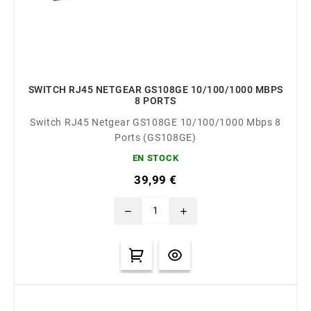
SWITCH RJ45 NETGEAR GS108GE 10/100/1000 MBPS
8 PORTS
Switch RJ45 Netgear GS108GE 10/100/1000 Mbps 8
Ports (GS108GE)
EN STOCK
39,99 €
remove
add