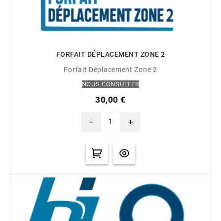
FORFAIT DÉPLACEMENT ZONE 2
Forfait Déplacement Zone 2
NOUS CONSULTER
30,00 €
remove
add