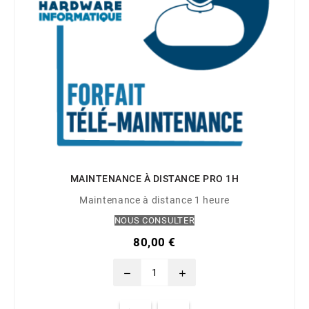
MAINTENANCE À DISTANCE PRO 1H
Maintenance à distance 1 heure
NOUS CONSULTER
80,00 €
remove
add