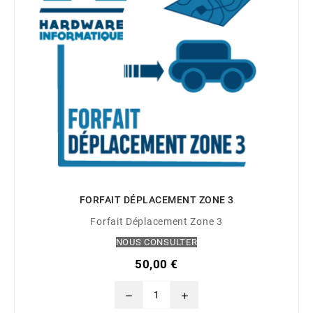
FORFAIT DÉPLACEMENT ZONE 3
Forfait Déplacement Zone 3
NOUS CONSULTER
50,00 €
remove
add