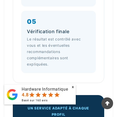
05
Vérification finale
Le résultat est contrôlé avec
vous et les éventuelles
recommandations
complémentaires sont
expliquées.
x
Hardware Informatique
star
star
star
star
star
4.8
Basé sur
160
avis
UN SERVICE ADAPTÉ À CHAQUE
PROFIL