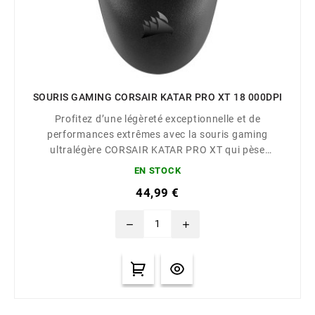
SOURIS GAMING CORSAIR KATAR PRO XT 18 000DPI
Profitez d’une légèreté exceptionnelle et de
performances extrêmes avec la souris gaming
ultralégère CORSAIR KATAR PRO XT qui pèse
seulement 73 g et offre une forme symétrique
EN STOCK
compacte et un capteur optique très précis de 18 000
44,99 €
DPI.
remove
add