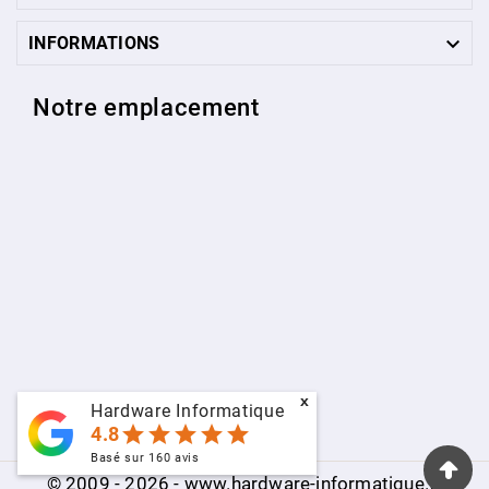

INFORMATIONS
Notre emplacement
x
Hardware Informatique
star
star
star
star
star
4.8
Basé sur
160
avis
© 2009 - 2026 - www.hardware-informatique.fr