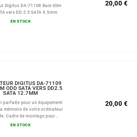
20,00 €
r Digitus DA-71108 Baie Slim
TA vers DD 2.5 SATA 9.5mm
EN STOCK
TEUR DIGITUS DA-71109
IM ODD SATA VERS DD2.5
SATA 12.7MM
on parfaite pour un équipement
20,00 €
la mémoire de votre ordinateur
ntage pour
 dur (HDD) et SSD SATA 2,5”
EN STOCK
ur presque toutes les baies de
es SATA d'une hauteur de