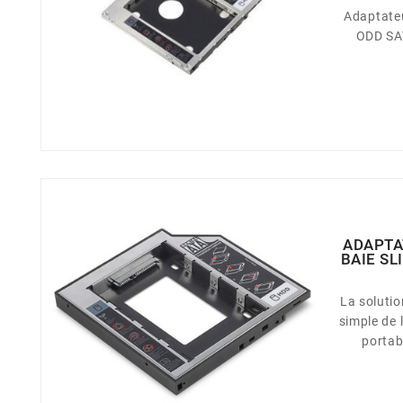
Adaptateu
ODD SA
ADAPTA
BAIE SL
La soluti
simple de 
portable. Cadre de mo
disques
Adapté po
disqu