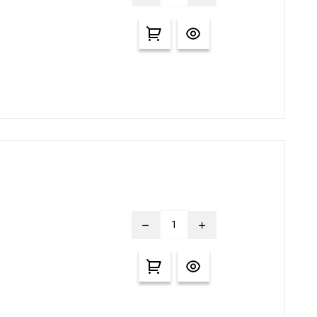
remove
add