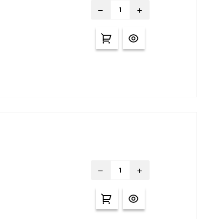
remove
add
remove
add