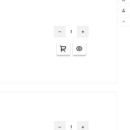


remove
add
remove
add