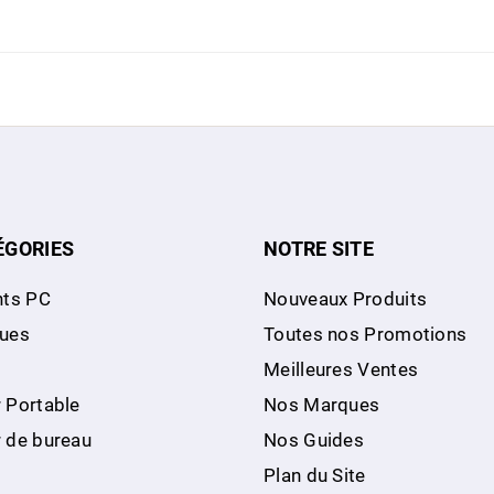
e 12,7 mm Le support de
eau universel permet une
individuelle, optique PIN de
diagnostic fabricant
ÉGORIES
NOTRE SITE
ts PC
Nouveaux Produits
ques
Toutes nos Promotions
Meilleures Ventes
 Portable
Nos Marques
r de bureau
Nos Guides
Plan du Site