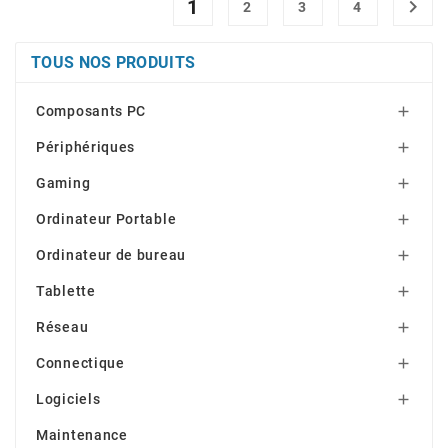
1

2
3
4
TOUS NOS PRODUITS
Composants PC

Périphériques

Gaming

Ordinateur Portable

Ordinateur de bureau

Tablette

Réseau

Connectique

Logiciels

Maintenance