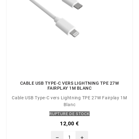
CABLE USB TYPE-C VERS LIGHTNING TPE 27W
FAIRPLAY 1M BLANC
Cable USB Type-C vers Lightning TPE 27W Fairplay 1M
Blanc
RUPTURE DE STOCK
12,00 €
remove
add