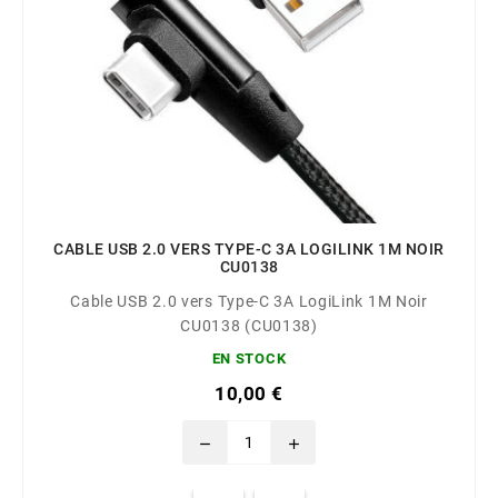
CABLE USB 2.0 VERS TYPE-C 3A LOGILINK 1M NOIR
CU0138
Cable USB 2.0 vers Type-C 3A LogiLink 1M Noir
CU0138 (CU0138)
EN STOCK
10,00 €
remove
add