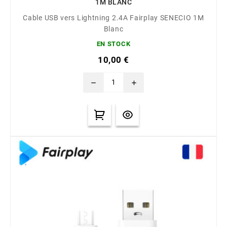
1M BLANC
Cable USB vers Lightning 2.4A Fairplay SENECIO 1M
Blanc
EN STOCK
10,00 €
remove
add