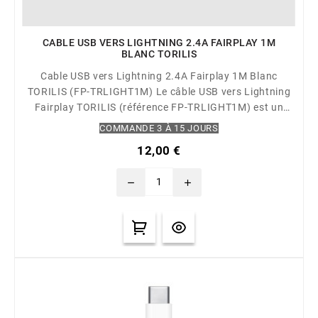
CABLE USB VERS LIGHTNING 2.4A FAIRPLAY 1M
BLANC TORILIS
Cable USB vers Lightning 2.4A Fairplay 1M Blanc
TORILIS (FP-TRLIGHT1M) Le câble USB vers Lightning
Fairplay TORILIS (référence FP-TRLIGHT1M) est un
câble blanc d'une longueur de 1 mètre utilisé pour
COMMANDE 3 À 15 JOURS
charger et synchroniser les appareils Apple équipés
12,00 €
d'un port Lightning. Il a une capacité de charge de
2,4A.
remove
add