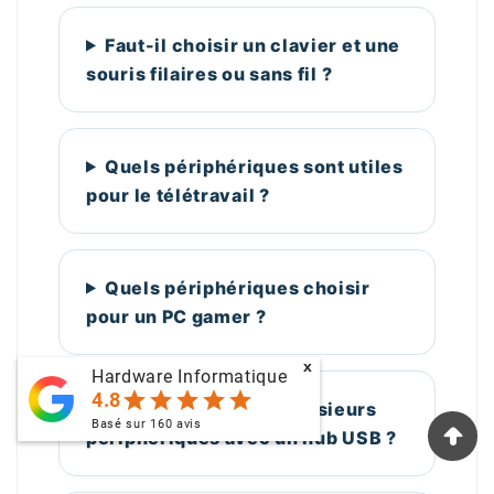
Faut-il choisir un clavier et une
souris filaires ou sans fil ?
Quels périphériques sont utiles
pour le télétravail ?
Quels périphériques choisir
pour un PC gamer ?
x
Hardware Informatique
star
star
star
star
star
4.8
Peut-on connecter plusieurs
Basé sur
160
avis
périphériques avec un hub USB ?