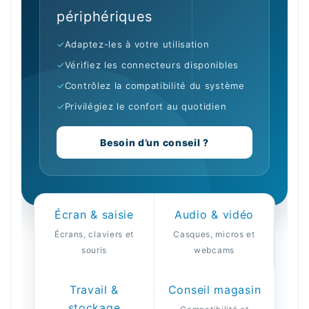
périphériques
✓
Adaptez-les à votre utilisation
✓
Vérifiez les connecteurs disponibles
✓
Contrôlez la compatibilité du système
✓
Privilégiez le confort au quotidien
Besoin d’un conseil ?
Écran & saisie
Audio & vidéo
Écrans, claviers et
Casques, micros et
souris
webcams
Travail &
Conseil magasin
stockage