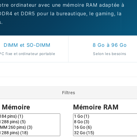
 votre ordinateur avec une mémoire RAM adaptée à
DDR4 et DDR5 pour la bureautique, le gaming, la
s.
DIMM et SO-DIMM
8 Go à 96 Go
PC fixe et ordinateur portable
Selon les besoins
Filtres
e Mémoire
Mémoire RAM