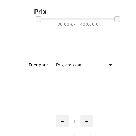
Prix
30,00 € - 1 400,00 €

Trier par :
Prix, croissant
remove
add