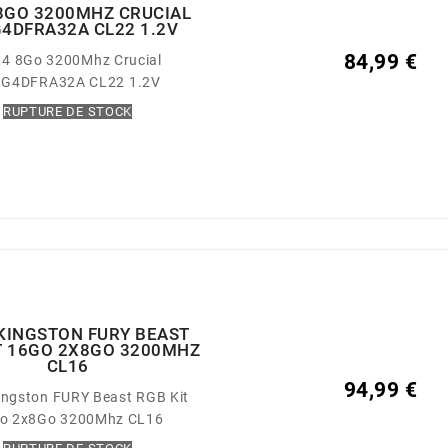
8GO 3200MHZ CRUCIAL
4DFRA32A CL22 1.2V
84,99 €
4 8Go 3200Mhz Crucial
G4DFRA32A CL22 1.2V
RUPTURE DE STOCK
KINGSTON FURY BEAST
T 16GO 2X8GO 3200MHZ
CL16
94,99 €
ngston FURY Beast RGB Kit
o 2x8Go 3200Mhz CL16