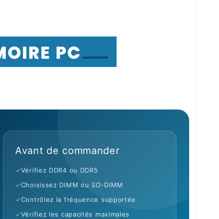
Avant de commander
✓
Vérifiez DDR4 ou DDR5
✓
Choisissez DIMM ou SO-DIMM
✓
Contrôlez la fréquence supportée
✓
Vérifiez les capacités maximales