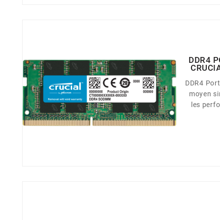
DDR4 P
CRUCI
DDR4 Porta
moyen si
les perf