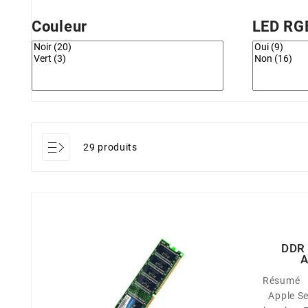
Couleur
LED RG
29 produits
DDR
A
Résumé Description du produit ADATA
Apple Se