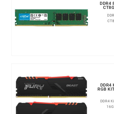
DDR4 
CT8G
DDR
CT8
DDR4 
RGB KI
DDR4 Ki
16G