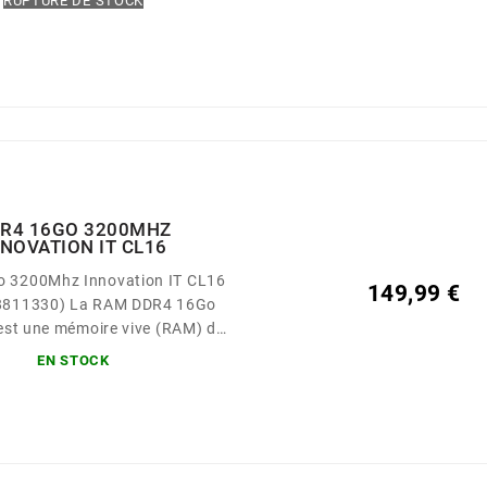
RUPTURE DE STOCK
R4 16GO 3200MHZ
NNOVATION IT CL16
 3200Mhz Innovation IT CL16
149,99 €
La RAM DDR4 16Go
st une mémoire vive (RAM) de
gaoctets) avec une vitesse de
EN STOCK
(megahertz) et une latence de
cycles d'horloge). Elle est
 par la marque Innovation IT.
ire est utilisée pour améliorer
formances et la capacité de