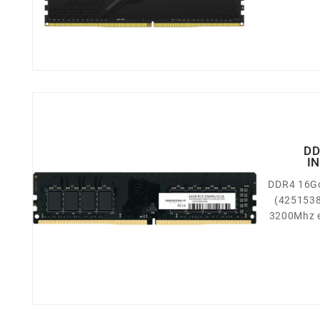
DD
I
DDR4 16Go
(4251538811330) 
3200Mhz e
16 Go (gi
3200 MHz 
CL16 (
fabriquée
Cette mémo
les per