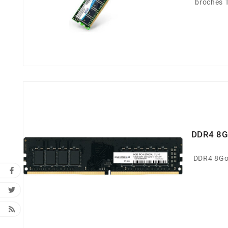
broches Type de Produit Mémoire RAM
DDR4 8
DDR4 8Go