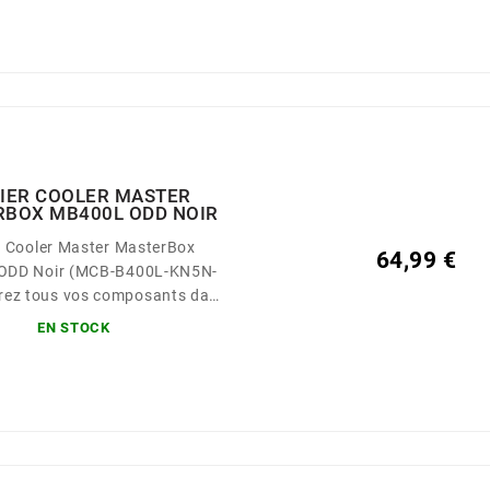
TIER COOLER MASTER
BOX MB400L ODD NOIR
r Cooler Master MasterBox
64,99 €
ODD Noir (MCB-B400L-KN5N-
er PC Cooler Master MasterBox
EN STOCK
00L et bénéficiez d'un
ment optimal au quotidien. Ce
u format Mini Tour est équipé
 5.25" pour l'installation d'un
r, de 4 emplacements pour
rs, d'une cage HDD amovible et
de deux...