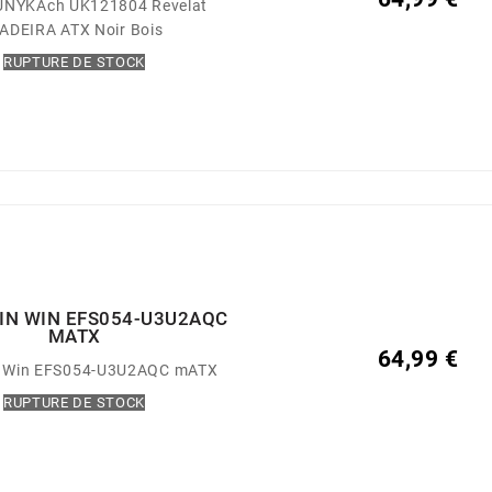
 UNYKAch UK121804 Revelat
ADEIRA ATX Noir Bois
RUPTURE DE STOCK
 IN WIN EFS054-U3U2AQC
MATX
64,99 €
In Win EFS054-U3U2AQC mATX
RUPTURE DE STOCK