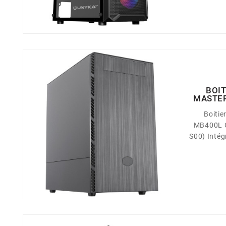
BOI
MASTER
Boitie
MB400L 
S00) Intégrez tous vos composants dans
le boîti
MB4
environne
boîtier a
d'une baie
lecteu
ventilateu