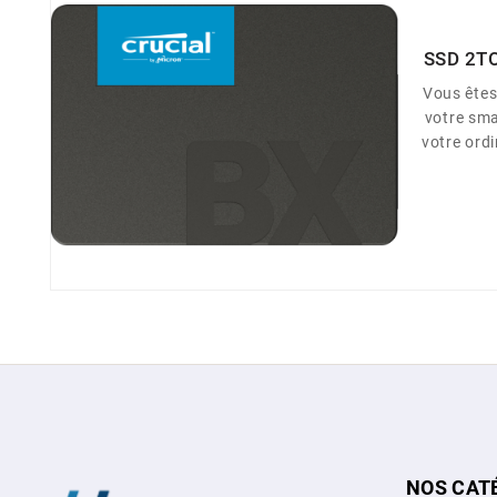
SSD 2T
Vous ête
votre sma
votre ordi
téléphone 
flash. A
votre or
BX500, le
performan
en payer
NOS CAT