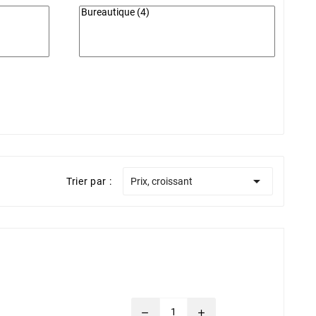

Trier par :
Prix, croissant
remove
add