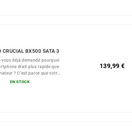
O CRUCIAL BX500 SATA 3
s-vous déjà demandé pourquoi
139,99 €
rtphone était plus rapide que
nateur ? C’est parce que votre
fonctionne avec de la mémoire
EN STOCK
joutez de la mémoire flash à
dinateur avec le SSD Crucial®
 meilleur moyen d’obtenir les
ces d’un ordinateur neuf sans
 le prix. Pour aller plus vite.