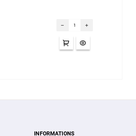
remove
add
INFORMATIONS