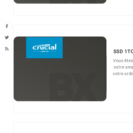
SSD 1T
Vous ête
votre sma
votre ordi
téléphone 
flash. A
votre or
BX500, le
performan
en payer