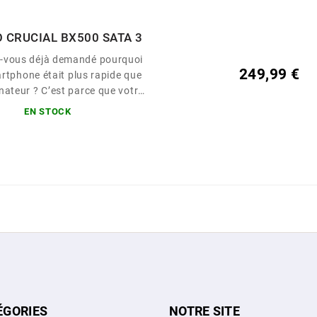
O CRUCIAL BX500 SATA 3
s-vous déjà demandé pourquoi
249,99 €
rtphone était plus rapide que
nateur ? C’est parce que votre
fonctionne avec de la mémoire
EN STOCK
joutez de la mémoire flash à
dinateur avec le SSD Crucial®
 meilleur moyen d’obtenir les
ces d’un ordinateur neuf sans
 le prix. Pour aller plus vite.
ÉGORIES
NOTRE SITE