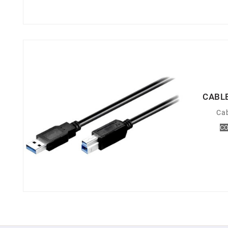
CABLE
Cab
CO