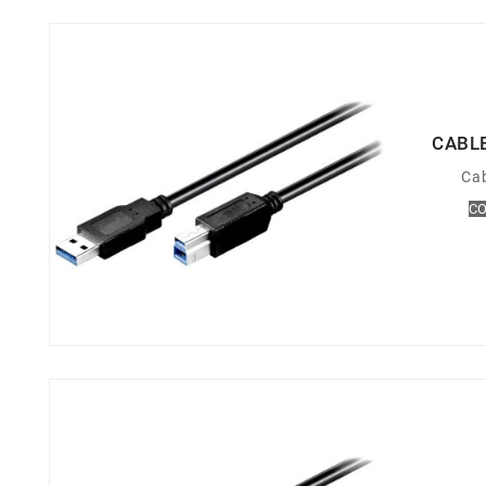
CABLE
Cab
CO