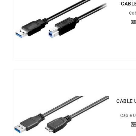
CABLE
Cab
CO
CABLE 
Cable U
CO