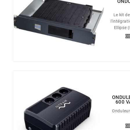
ONDU
Le kit d
l'intégra
Ellipse
installation 
CO
façades fo
l'accès 
installé d
les modèl
part
ONDUL
600 V
Onduleur
CO