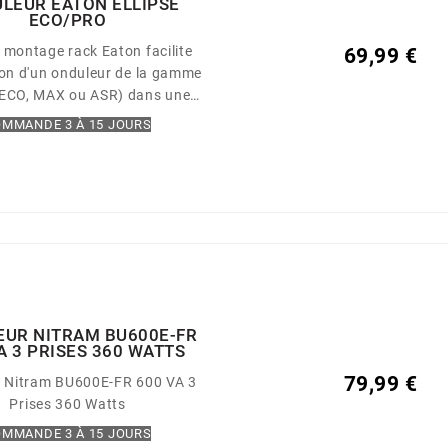
LEUR EATON ELLIPSE
ECO/PRO
e montage rack Eaton facilite
69,99 €
tion d'un onduleur de la gamme
 (ECO, MAX ou ASR) dans une
réseau. Les différentes
MMANDE 3 À 15 JOURS
urnies permettent de préserver
à l'onduleur une fois celui-ci
ans la baie (façade unique pour
es ECO et ASR, façade en deux
ies pour le modèle MAX).
EUR NITRAM BU600E-FR
A 3 PRISES 360 WATTS
79,99 €
 Nitram BU600E-FR 600 VA 3
Prises 360 Watts
MMANDE 3 À 15 JOURS