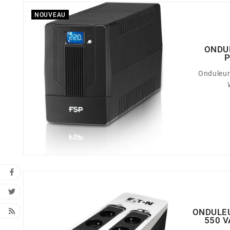
NOUVEAU
ONDUL
P
Onduleur
ONDULEU
550 V