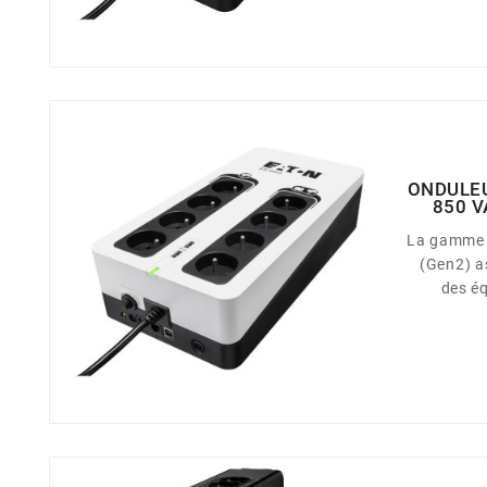
est li
françaises
configura
avec des p
ONDULEU
850 V
La gamme 
(Gen2) a
des é
informa
professionnel q
850 VA / 510 watts 8 p
4 prises 
4 prises
Autono