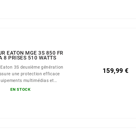
vré avec 6 prises de sorties
 pour une connexion facile des
tions informatiques typiques
ériphériques Le 3S Gen2
dispose...
R EATON MGE 3S 850 FR
A 8 PRISES 510 WATTS
Eaton 3S deuxième génération
159,99 €
ssure une protection efficace
quipements multimédias et
tiques,aussi bien en milieu
EN STOCK
ue résidentiel. Puissance :
rises de sortie FR :
avec autonomie et parafoudre +
 avec parafoudre uniquement
mie standard : 20 minutes
Onduleur sans...