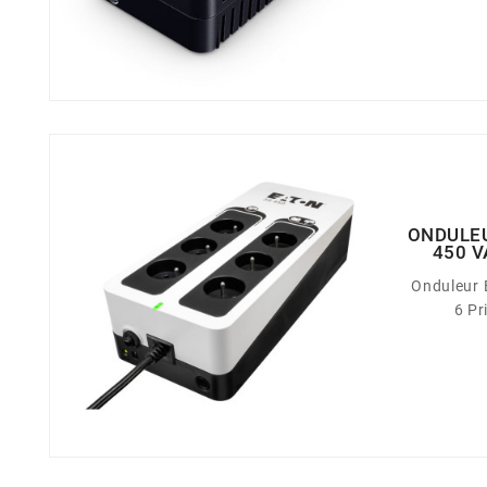
ONDULEU
450 V
Onduleur
6 Pr