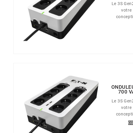
Le 3S Gen2
votre prot
concept
silencie
environnemen
est li
françaises
configura
avec des p
ONDULEU
700 V
Le 3S Gen2
votre prot
concept
silencie
CO
environnemen