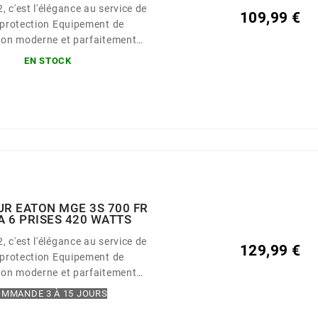
, c'est l'élégance au service de
109,99 €
ection Equipement de
ion moderne et parfaitement
ux, facile à intégrer dans un
EN STOCK
t bureautique Le 3S Gen2
vré avec 6 prises de sorties
 pour une connexion facile des
tions informatiques typiques
ériphériques Le 3S Gen2
dispose...
R EATON MGE 3S 700 FR
A 6 PRISES 420 WATTS
, c'est l'élégance au service de
129,99 €
ection Equipement de
ion moderne et parfaitement
ux, facile à intégrer dans un
MMANDE 3 À 15 JOURS
t bureautique Le 3S Gen2