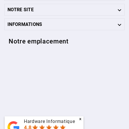

NOTRE SITE

INFORMATIONS
Notre emplacement
x
Hardware Informatique
star
star
star
star
star
4.8