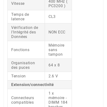
400 MHz (
Vitesse
PC3200 )
Temps de
CL3
latence
Vérification de
l'Intégrité des
NON ECC
Données
Mémoire
Fonctions
sans
tampon
Organisation
64 x 8
des puces
Tension
2.6 V
Extension/connectivité
1 x
Connecteurs
mémoire -
compatibles
DIMM 184
broches