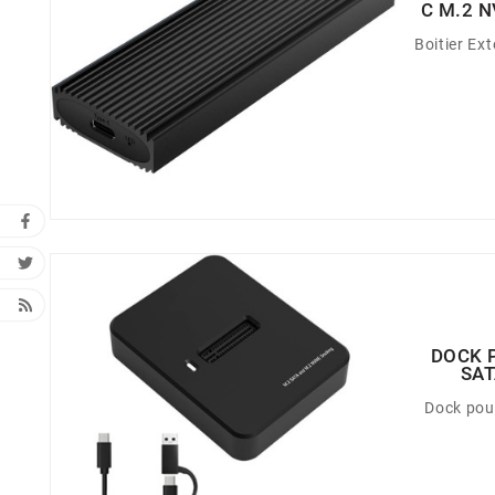
C M.2 
Boitier Ex
DOCK 
SAT
Dock pou