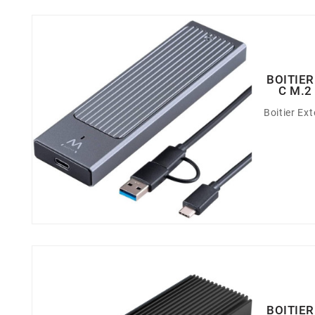
BOITIER
C M.
Boitier Ex
BOITIER