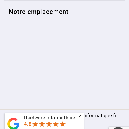
Notre emplacement
© 2009 - 2026 - www.hardware-informatique.fr
x
Hardware Informatique
star
star
star
star
star
4.8