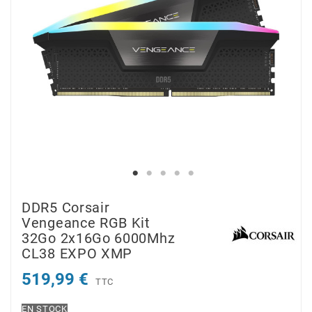
DDR5 Corsair
Vengeance RGB Kit
32Go 2x16Go 6000Mhz
CL38 EXPO XMP
519,99 €
TTC
EN STOCK