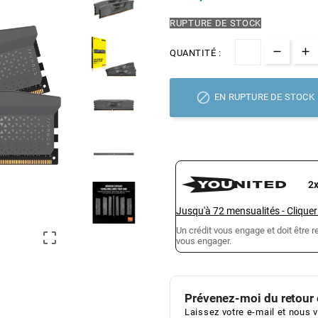
RUPTURE DE STOCK
QUANTITÉ :

EN RUPTURE DE STOCK
2
Jusqu'à
72
mensualités
-
Cliquer
Un crédit vous engage et doit être

vous engager.
Prévenez-moi du retour 
Laissez votre e-mail et nous v