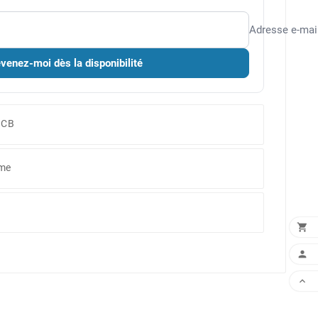
Adresse e-mai
venez-moi dès la disponibilité
 CB
ême


