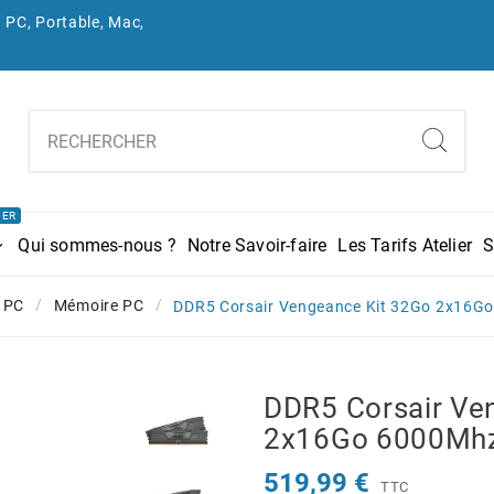
 PC, Portable, Mac,
IER
Qui sommes-nous ?
Notre Savoir-faire
Les Tarifs Atelier
S
 PC
Mémoire PC
DDR5 Corsair Vengeance Kit 32Go 2x16
DDR5 Corsair Ve
2x16Go 6000Mh
519,99 €
TTC