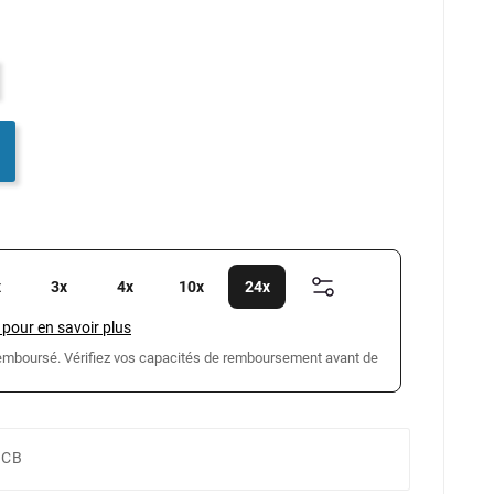
x
3x
4x
10x
24x
 pour en savoir plus
 remboursé. Vérifiez vos capacités de remboursement avant de
 CB