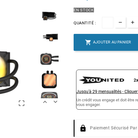
EN STOCK
QUANTITÉ :

AJOUTER AU PANIER
2
Jusqu'à
29
mensualités
-
Cliquer
Un crédit vous engage et doit être



vous engager.
Paiement Sécurisé Par