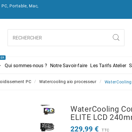
 PC, Portable, Mac,
IER
Qui sommes-nous ?
Notre Savoir-faire
Les Tarifs Atelier
S
roidissement PC
Watercooling aio processeur
WaterCooling
WaterCooling Co
ELITE LCD 240
229,99 €
TTC