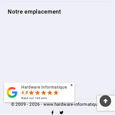
Notre emplacement
x
Hardware Informatique
star
star
star
star
star
4.8
Basé sur
160
avis
© 2009 - 2026 - www.hardware-informatique.fr