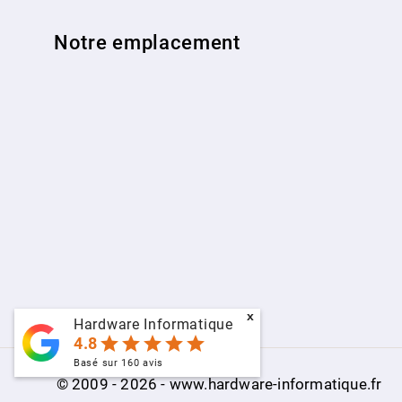
Notre emplacement
x
Hardware Informatique
star
star
star
star
star
4.8
Basé sur
160
avis
© 2009 - 2026 - www.hardware-informatique.fr