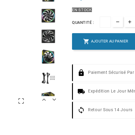
EN STOCK
QUANTITÉ :

AJOUTER AU PANIER
Paiement Sécurisé Par
Expédition Le Jour M



Retour Sous 14 Jours