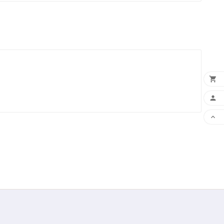


