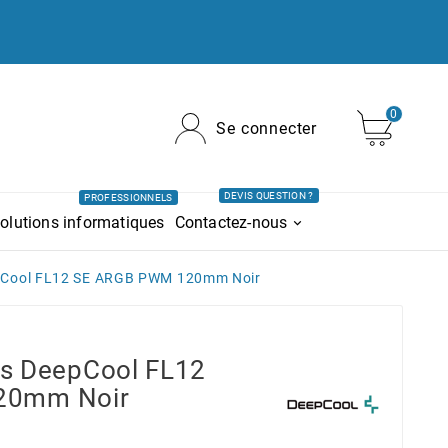
0
Se connecter
DEVIS QUESTION ?
PROFESSIONNELS
olutions informatiques
Contactez-nous
eepCool FL12 SE ARGB PWM 120mm Noir
urs DeepCool FL12
20mm Noir