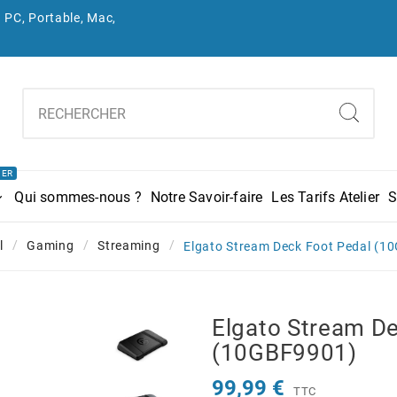
 PC, Portable, Mac,
IER
Qui sommes-nous ?
Notre Savoir-faire
Les Tarifs Atelier
S
l
Gaming
Streaming
Elgato Stream Deck Foot Pedal (1
Elgato Stream De
(10GBF9901)
99,99 €
TTC