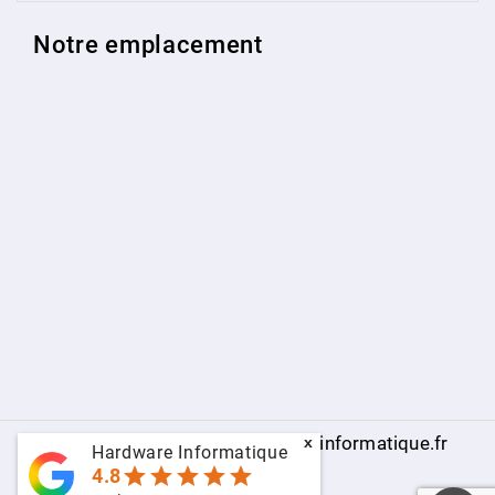
Notre emplacement
© 2009 - 2026 - www.hardware-informatique.fr
x
Hardware Informatique
star
star
star
star
star
4.8