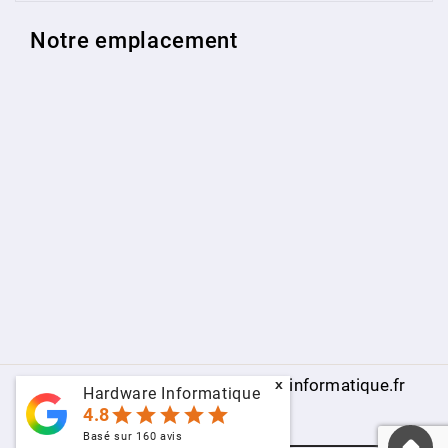
Notre emplacement
© 2009 - 2026 - www.hardware-informatique.fr
x
Hardware Informatique
star
star
star
star
star
4.8
Basé sur
160
avis