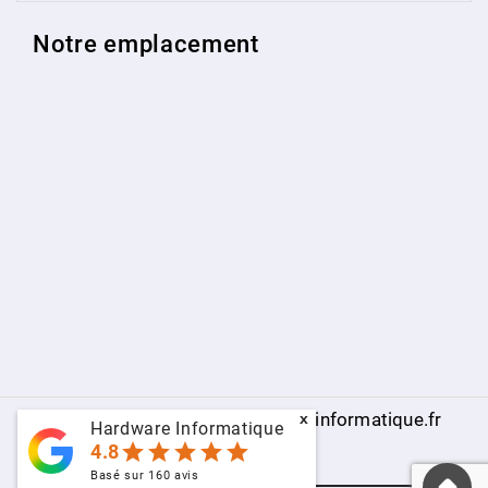
Notre emplacement
© 2009 - 2026 - www.hardware-informatique.fr
x
Hardware Informatique
star
star
star
star
star
4.8
Basé sur
160
avis