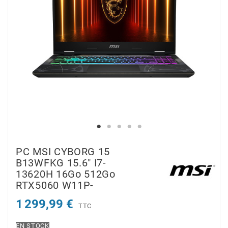
PC MSI CYBORG 15
B13WFKG 15.6" I7-
13620H 16Go 512Go
RTX5060 W11P-
1 299,99 €
TTC
EN STOCK