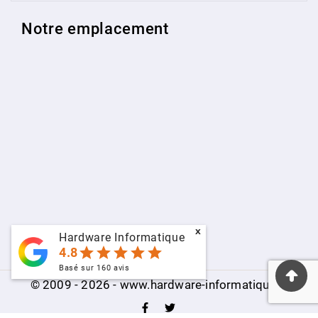
Notre emplacement
x
Hardware Informatique
star
star
star
star
star
4.8
Basé sur
160
avis
© 2009 - 2026 - www.hardware-informatique.fr