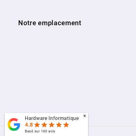
Notre emplacement
x
Hardware Informatique
star
star
star
star
star
4.8
Basé sur
160
avis