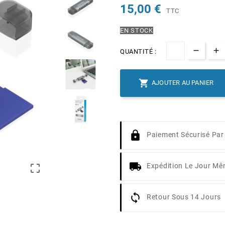
15,00 €
TTC
EN STOCK
QUANTITÉ :

AJOUTER AU PANIER
Paiement Sécurisé Par
Expédition Le Jour M

Retour Sous 14 Jours