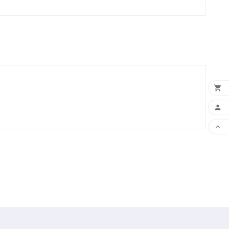


