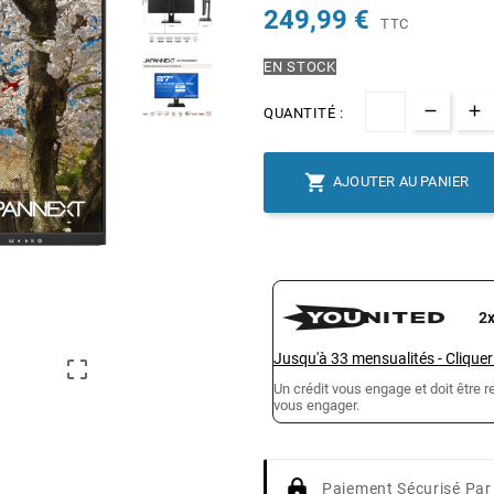
249,99 €
TTC
EN STOCK
QUANTITÉ :

AJOUTER AU PANIER
2
Jusqu'à
33
mensualités
-
Cliquer

Un crédit vous engage et doit être
vous engager.
Paiement Sécurisé Par