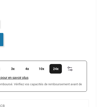
x
3x
4x
10x
24x
 pour en savoir plus
 remboursé. Vérifiez vos capacités de remboursement avant de
 CB