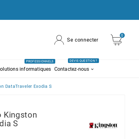
0
Se connecter
DEVIS QUESTION ?
PROFESSIONNELS
olutions informatiques
Contactez-nous
on DataTraveler Exodia S
o Kingston
dia S