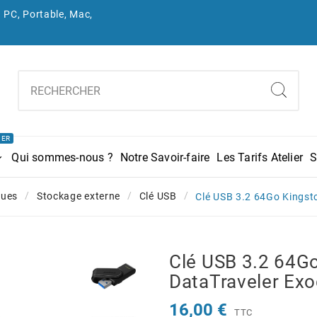
 PC, Portable, Mac,
IER
Qui sommes-nous ?
Notre Savoir-faire
Les Tarifs Atelier
S
ques
Stockage externe
Clé USB
Clé USB 3.2 64Go Kingst
Clé USB 3.2 64G
DataTraveler Exo
16,00 €
TTC