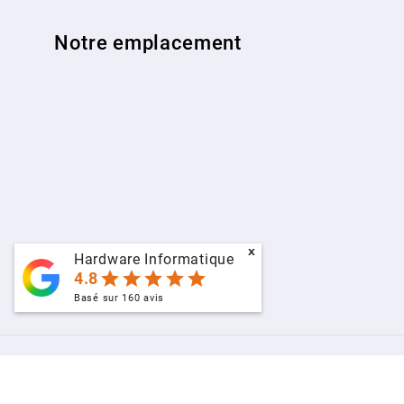
Notre emplacement
x
Hardware Informatique
star
star
star
star
star
4.8
Basé sur
160
avis
© 2009 - 2026 - www.hardware-informatique.fr