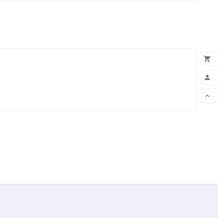


