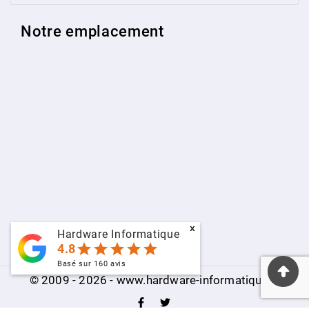
Notre emplacement
x
Hardware Informatique
star
star
star
star
star
4.8
Basé sur
160
avis
© 2009 - 2026 - www.hardware-informatique.fr