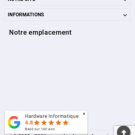

INFORMATIONS
Notre emplacement
x
Hardware Informatique
star
star
star
star
star
4.8
Basé sur
160
avis