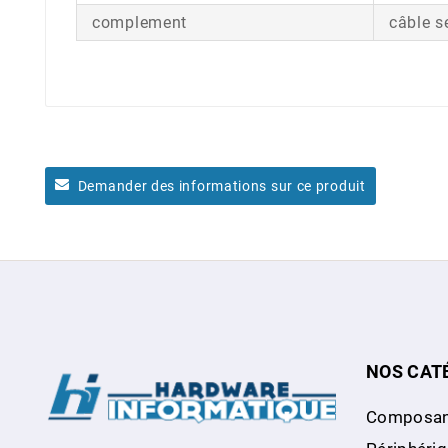
complement
câble s
Demander des informations sur ce produit
NOS CAT
Composan