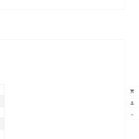


