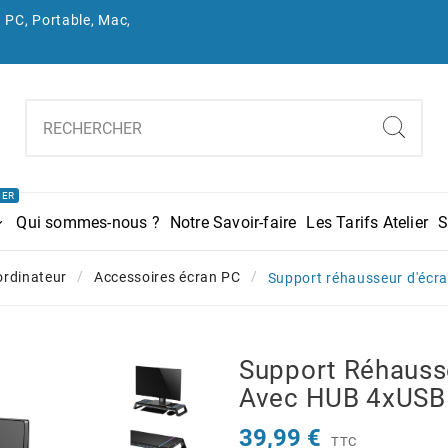
 PC, Portable, Mac,
IER
Qui sommes-nous ?
Notre Savoir-faire
Les Tarifs Atelier
S
ordinateur
Accessoires écran PC
Support réhausseur d'éc
Support Réhauss
Avec HUB 4xUSB
39,99 €
TTC