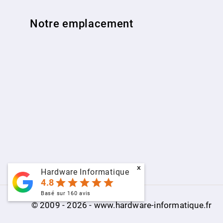
Notre emplacement
x
Hardware Informatique
star
star
star
star
star
4.8
Basé sur
160
avis
© 2009 - 2026 - www.hardware-informatique.fr