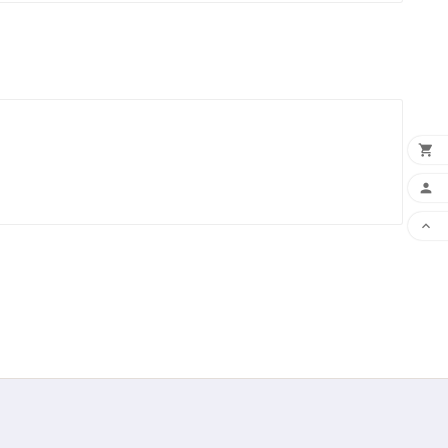


