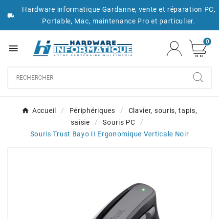
Hardware informatique Gardanne, vente et réparation PC,

Portable, Mac, maintenance Pro et particulier.
0

Accueil
Périphériques
Clavier, souris, tapis,
saisie
Souris PC
Souris Trust Bayo II Ergonomique Verticale Noir