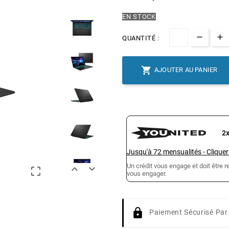
EN STOCK
QUANTITÉ :

AJOUTER AU PANIER
2
Jusqu'à
72
mensualités
-
Cliquer
Un crédit vous engage et doit être



vous engager.
Paiement Sécurisé Par