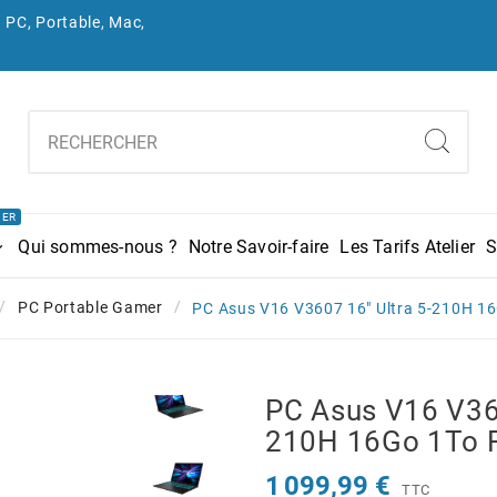
 PC, Portable, Mac,
IER
Qui sommes-nous ?
Notre Savoir-faire
Les Tarifs Atelier
S
PC Portable Gamer
PC Asus V16 V3607 16" Ultra 5-210H 
PC Asus V16 V360
210H 16Go 1To 
1 099,99 €
TTC